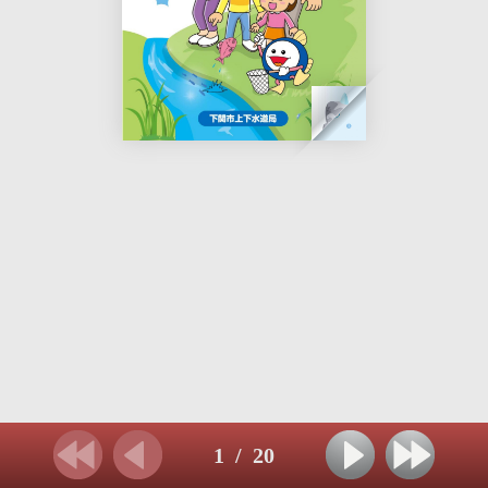
1
/
20