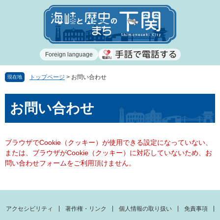
ペ
メ
ー
ニ
ジ
ュ
の
ー
先
を
Foreign language
頭
飛
で
ば
す
し
トップページ
>
お問い合わせ
現在地
。
て
本
本
お問い合わせ
文
文
へ
ブラウザでCookie（クッキー）が使用できる設定になっていない、
または、ブラウザがCookie（クッキー）に対応していないため、お
問い合わせフォームをご利用頂けません。
アクセシビリティ
著作権・リンク
個人情報の取り扱い
免責事項