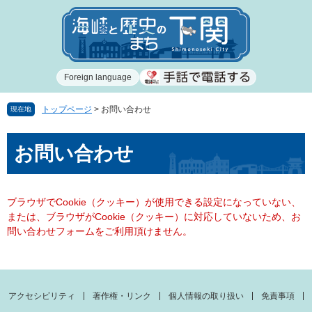
ペ
メ
ー
ニ
ジ
ュ
の
ー
先
を
Foreign language
頭
飛
で
ば
す
し
トップページ
>
お問い合わせ
現在地
。
て
本
本
お問い合わせ
文
文
へ
ブラウザでCookie（クッキー）が使用できる設定になっていない、
または、ブラウザがCookie（クッキー）に対応していないため、お
問い合わせフォームをご利用頂けません。
アクセシビリティ
著作権・リンク
個人情報の取り扱い
免責事項