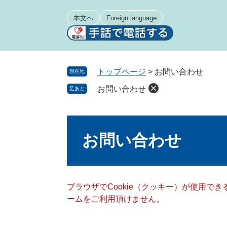
ペ
メ
ー
ニ
本文へ
Foreign language
ジ
ュ
の
ー
先
を
頭
飛
トップページ
>
お問い合わせ
現在地
で
ば
お問い合わせ
足あと
す
し
。
て
本
本
文
文
お問い合わせ
へ
ブラウザでCookie（クッキー）が使用で
ームをご利用頂けません。