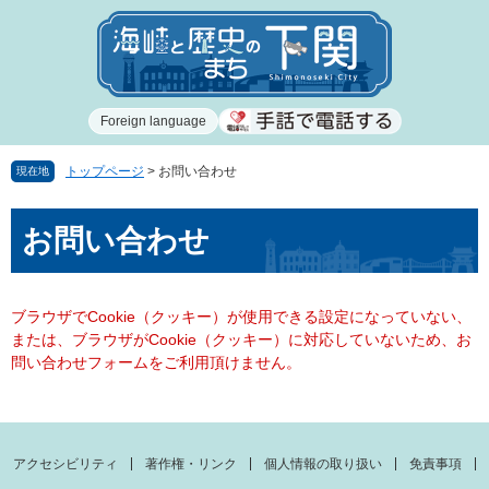
ペ
メ
ー
ニ
ジ
ュ
の
ー
先
を
Foreign language
頭
飛
で
ば
す
し
トップページ
>
お問い合わせ
現在地
。
て
本
本
お問い合わせ
文
文
へ
ブラウザでCookie（クッキー）が使用できる設定になっていない、
または、ブラウザがCookie（クッキー）に対応していないため、お
問い合わせフォームをご利用頂けません。
アクセシビリティ
著作権・リンク
個人情報の取り扱い
免責事項