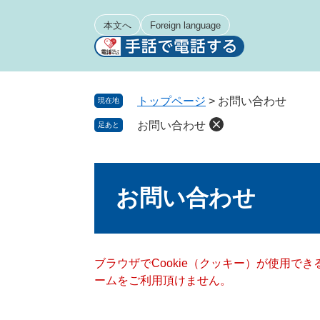
ペ
メ
ー
ニ
本文へ
Foreign language
ジ
ュ
の
ー
先
を
頭
飛
トップページ
>
お問い合わせ
現在地
で
ば
お問い合わせ
足あと
す
し
。
て
本
本
文
文
お問い合わせ
へ
ブラウザでCookie（クッキー）が使用で
ームをご利用頂けません。