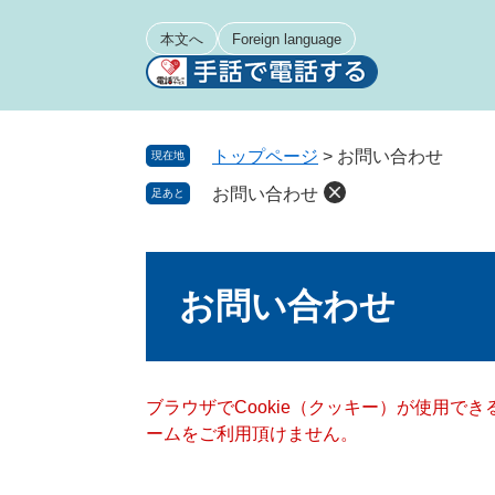
ペ
メ
ー
ニ
本文へ
Foreign language
ジ
ュ
の
ー
先
を
頭
飛
トップページ
>
お問い合わせ
現在地
で
ば
お問い合わせ
足あと
す
し
。
て
本
本
文
文
お問い合わせ
へ
ブラウザでCookie（クッキー）が使用で
ームをご利用頂けません。