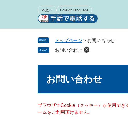
ペ
メ
ー
ニ
本文へ
Foreign language
ジ
ュ
の
ー
先
を
頭
飛
トップページ
>
お問い合わせ
現在地
で
ば
お問い合わせ
足あと
す
し
。
て
本
本
文
文
お問い合わせ
へ
ブラウザでCookie（クッキー）が使用で
ームをご利用頂けません。