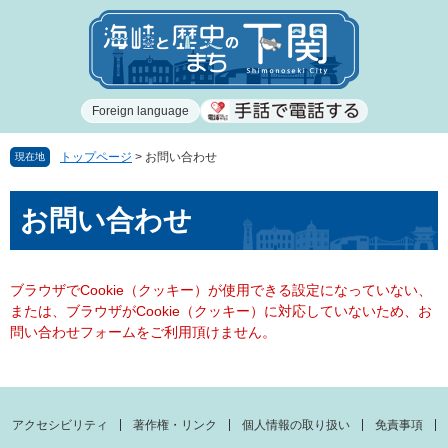
ペ
メ
ー
ニ
ジ
ュ
の
ー
先
を
Foreign language
頭
飛
で
ば
す
し
トップページ
>
お問い合わせ
現在地
。
て
本
本
お問い合わせ
文
文
へ
ブラウザでCookie（クッキー）が使用できる設定になっていない、
または、ブラウザがCookie（クッキー）に対応していないため、お
問い合わせフォームをご利用頂けません。
アクセシビリティ
著作権・リンク
個人情報の取り扱い
免責事項