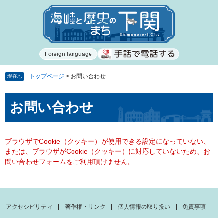
ペ
メ
ー
ニ
ジ
ュ
の
ー
先
を
Foreign language
頭
飛
で
ば
す
し
トップページ
>
お問い合わせ
現在地
。
て
本
本
お問い合わせ
文
文
へ
ブラウザでCookie（クッキー）が使用できる設定になっていない、
または、ブラウザがCookie（クッキー）に対応していないため、お
問い合わせフォームをご利用頂けません。
アクセシビリティ
著作権・リンク
個人情報の取り扱い
免責事項