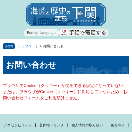
ペ
メ
ー
ニ
ジ
ュ
の
ー
先
を
Foreign language
頭
飛
で
ば
す
し
トップページ
>
お問い合わせ
現在地
。
て
本
本
お問い合わせ
文
文
へ
ブラウザでCookie（クッキー）が使用できる設定になっていない、
または、ブラウザがCookie（クッキー）に対応していないため、お
問い合わせフォームをご利用頂けません。
アクセシビリティ
著作権・リンク
個人情報の取り扱い
免責事項