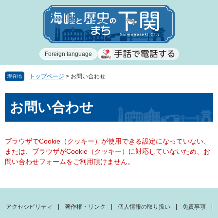
ペ
メ
ー
ニ
ジ
ュ
の
ー
先
を
Foreign language
頭
飛
で
ば
す
し
トップページ
>
お問い合わせ
現在地
。
て
本
本
お問い合わせ
文
文
へ
ブラウザでCookie（クッキー）が使用できる設定になっていない、
または、ブラウザがCookie（クッキー）に対応していないため、お
問い合わせフォームをご利用頂けません。
アクセシビリティ
著作権・リンク
個人情報の取り扱い
免責事項