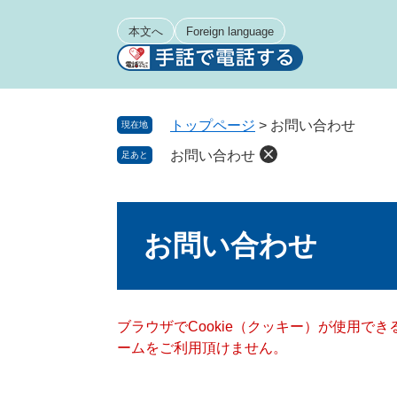
ペ
メ
ー
ニ
本文へ
Foreign language
ジ
ュ
の
ー
先
を
頭
飛
トップページ
>
お問い合わせ
現在地
で
ば
お問い合わせ
足あと
す
し
。
て
本
本
文
文
お問い合わせ
へ
ブラウザでCookie（クッキー）が使用で
ームをご利用頂けません。