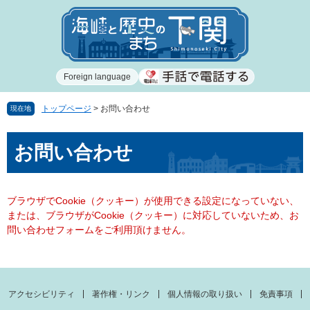
ペ
メ
ー
ニ
ジ
ュ
の
ー
先
を
Foreign language
頭
飛
で
ば
す
し
トップページ
>
お問い合わせ
現在地
。
て
本
本
お問い合わせ
文
文
へ
ブラウザでCookie（クッキー）が使用できる設定になっていない、
または、ブラウザがCookie（クッキー）に対応していないため、お
問い合わせフォームをご利用頂けません。
アクセシビリティ
著作権・リンク
個人情報の取り扱い
免責事項