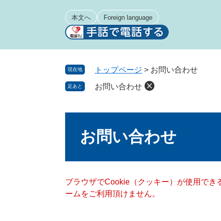
ペ
メ
ー
ニ
本文へ
Foreign language
ジ
ュ
の
ー
先
を
頭
飛
トップページ
>
お問い合わせ
現在地
で
ば
お問い合わせ
足あと
す
し
。
て
本
本
文
文
お問い合わせ
へ
ブラウザでCookie（クッキー）が使用で
ームをご利用頂けません。