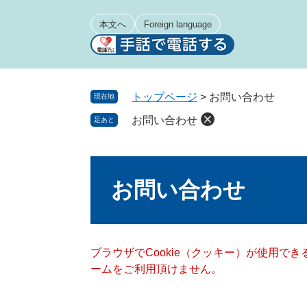
ペ
メ
ー
ニ
本文へ
Foreign language
ジ
ュ
の
ー
先
を
頭
飛
トップページ
>
お問い合わせ
現在地
で
ば
お問い合わせ
足あと
す
し
。
て
本
本
文
文
お問い合わせ
へ
ブラウザでCookie（クッキー）が使用で
ームをご利用頂けません。