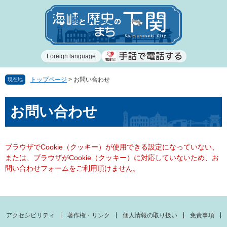
ペ
メ
ー
ニ
ジ
ュ
の
ー
先
を
Foreign language
頭
飛
で
ば
す
し
トップページ
>
お問い合わせ
現在地
。
て
本
本
お問い合わせ
文
文
へ
ブラウザでCookie（クッキー）が使用できる設定になっていない、
または、ブラウザがCookie（クッキー）に対応していないため、お
問い合わせフォームをご利用頂けません。
アクセシビリティ
著作権・リンク
個人情報の取り扱い
免責事項