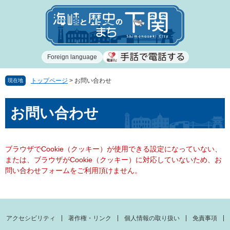
ペ
メ
ー
ニ
ジ
ュ
の
ー
先
を
Foreign language
頭
飛
で
ば
す
し
トップページ
>
お問い合わせ
現在地
。
て
本
本
お問い合わせ
文
文
へ
ブラウザでCookie（クッキー）が使用できる設定になっていない、
または、ブラウザがCookie（クッキー）に対応していないため、お
問い合わせフォームをご利用頂けません。
アクセシビリティ
著作権・リンク
個人情報の取り扱い
免責事項