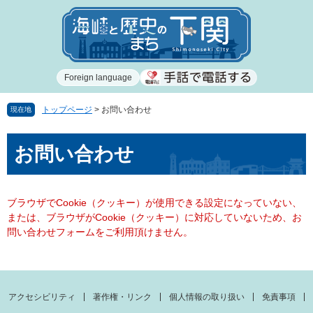
ペ
メ
ー
ニ
ジ
ュ
の
ー
先
を
Foreign language
頭
飛
で
ば
す
し
トップページ
>
お問い合わせ
現在地
。
て
本
本
お問い合わせ
文
文
へ
ブラウザでCookie（クッキー）が使用できる設定になっていない、
または、ブラウザがCookie（クッキー）に対応していないため、お
問い合わせフォームをご利用頂けません。
アクセシビリティ
著作権・リンク
個人情報の取り扱い
免責事項