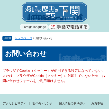
ペ
メ
ー
ニ
ジ
ュ
の
ー
先
を
Foreign language
頭
飛
で
ば
す
し
トップページ
>
お問い合わせ
現在地
。
て
本
本
お問い合わせ
文
文
へ
ブラウザでCookie（クッキー）が使用できる設定になっていない、
または、ブラウザがCookie（クッキー）に対応していないため、お
問い合わせフォームをご利用頂けません。
アクセシビリティ
著作権・リンク
個人情報の取り扱い
免責事項