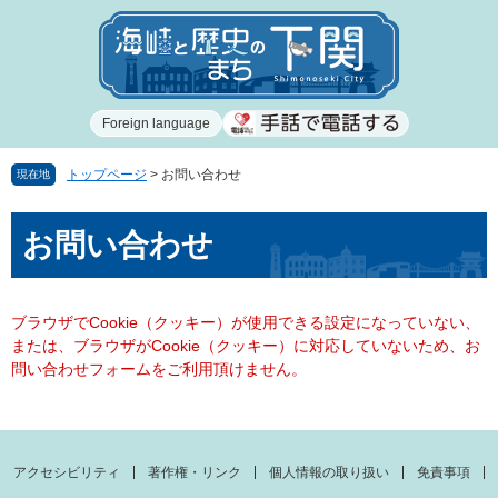
ペ
メ
ー
ニ
ジ
ュ
の
ー
先
を
Foreign language
頭
飛
で
ば
す
し
トップページ
>
お問い合わせ
現在地
。
て
本
本
お問い合わせ
文
文
へ
ブラウザでCookie（クッキー）が使用できる設定になっていない、
または、ブラウザがCookie（クッキー）に対応していないため、お
問い合わせフォームをご利用頂けません。
アクセシビリティ
著作権・リンク
個人情報の取り扱い
免責事項