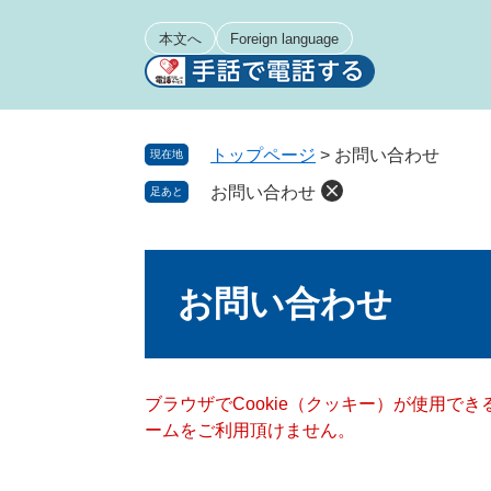
ペ
メ
ー
ニ
本文へ
Foreign language
ジ
ュ
の
ー
先
を
頭
飛
トップページ
>
お問い合わせ
現在地
で
ば
お問い合わせ
足あと
す
し
。
て
本
本
文
文
お問い合わせ
へ
ブラウザでCookie（クッキー）が使用で
ームをご利用頂けません。