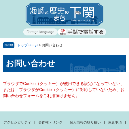
ペ
メ
ー
ニ
ジ
ュ
の
ー
先
を
Foreign language
頭
飛
で
ば
す
し
トップページ
>
お問い合わせ
現在地
。
て
本
本
お問い合わせ
文
文
へ
ブラウザでCookie（クッキー）が使用できる設定になっていない、
または、ブラウザがCookie（クッキー）に対応していないため、お
問い合わせフォームをご利用頂けません。
アクセシビリティ
著作権・リンク
個人情報の取り扱い
免責事項