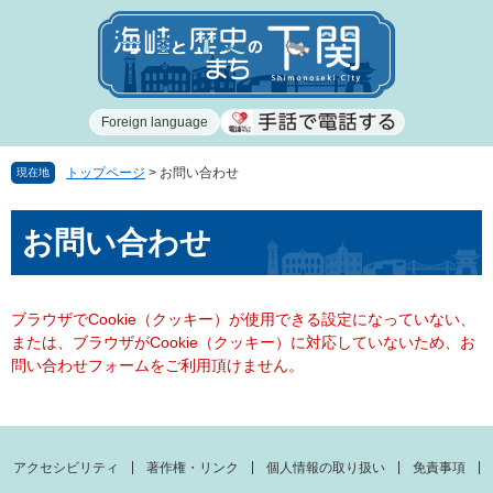
ペ
メ
ー
ニ
ジ
ュ
の
ー
先
を
Foreign language
頭
飛
で
ば
す
し
トップページ
>
お問い合わせ
現在地
。
て
本
本
お問い合わせ
文
文
へ
ブラウザでCookie（クッキー）が使用できる設定になっていない、
または、ブラウザがCookie（クッキー）に対応していないため、お
問い合わせフォームをご利用頂けません。
アクセシビリティ
著作権・リンク
個人情報の取り扱い
免責事項