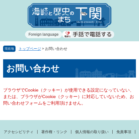
ペ
メ
ー
ニ
ジ
ュ
の
ー
先
を
Foreign language
頭
飛
で
ば
す
し
トップページ
>
お問い合わせ
現在地
。
て
本
本
お問い合わせ
文
文
へ
ブラウザでCookie（クッキー）が使用できる設定になっていない、
または、ブラウザがCookie（クッキー）に対応していないため、お
問い合わせフォームをご利用頂けません。
アクセシビリティ
著作権・リンク
個人情報の取り扱い
免責事項