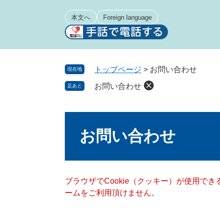
ペ
メ
ー
ニ
本文へ
Foreign language
ジ
ュ
の
ー
先
を
頭
飛
トップページ
>
お問い合わせ
現在地
で
ば
お問い合わせ
足あと
す
し
。
て
本
本
文
文
お問い合わせ
へ
ブラウザでCookie（クッキー）が使用で
ームをご利用頂けません。