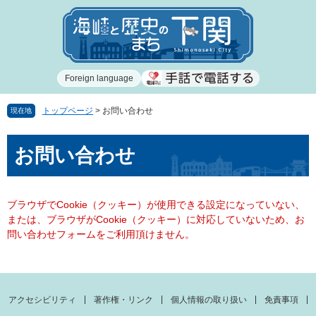
ペ
メ
ー
ニ
ジ
ュ
の
ー
先
を
Foreign language
頭
飛
で
ば
す
し
トップページ
>
お問い合わせ
現在地
。
て
本
本
お問い合わせ
文
文
へ
ブラウザでCookie（クッキー）が使用できる設定になっていない、
または、ブラウザがCookie（クッキー）に対応していないため、お
問い合わせフォームをご利用頂けません。
アクセシビリティ
著作権・リンク
個人情報の取り扱い
免責事項