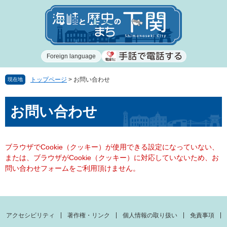
ペ
メ
ー
ニ
ジ
ュ
の
ー
先
を
Foreign language
頭
飛
で
ば
す
し
トップページ
>
お問い合わせ
現在地
。
て
本
本
お問い合わせ
文
文
へ
ブラウザでCookie（クッキー）が使用できる設定になっていない、
または、ブラウザがCookie（クッキー）に対応していないため、お
問い合わせフォームをご利用頂けません。
アクセシビリティ
著作権・リンク
個人情報の取り扱い
免責事項