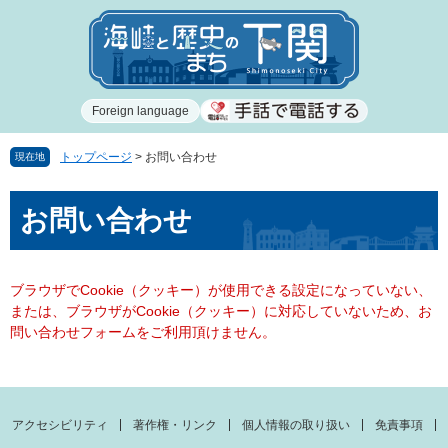
ペ
メ
ー
ニ
ジ
ュ
の
ー
先
を
Foreign language
頭
飛
で
ば
す
し
トップページ
>
お問い合わせ
現在地
。
て
本
本
お問い合わせ
文
文
へ
ブラウザでCookie（クッキー）が使用できる設定になっていない、
または、ブラウザがCookie（クッキー）に対応していないため、お
問い合わせフォームをご利用頂けません。
アクセシビリティ
著作権・リンク
個人情報の取り扱い
免責事項