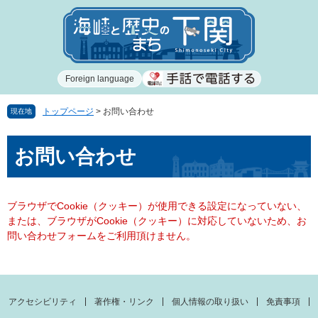
ペ
メ
ー
ニ
ジ
ュ
の
ー
先
を
Foreign language
頭
飛
で
ば
す
し
トップページ
>
お問い合わせ
現在地
。
て
本
本
お問い合わせ
文
文
へ
ブラウザでCookie（クッキー）が使用できる設定になっていない、
または、ブラウザがCookie（クッキー）に対応していないため、お
問い合わせフォームをご利用頂けません。
アクセシビリティ
著作権・リンク
個人情報の取り扱い
免責事項