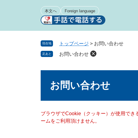
ペ
メ
ー
ニ
本文へ
Foreign language
ジ
ュ
の
ー
先
を
頭
飛
トップページ
>
お問い合わせ
現在地
で
ば
お問い合わせ
足あと
す
し
。
て
本
本
文
文
お問い合わせ
へ
ブラウザでCookie（クッキー）が使用で
ームをご利用頂けません。