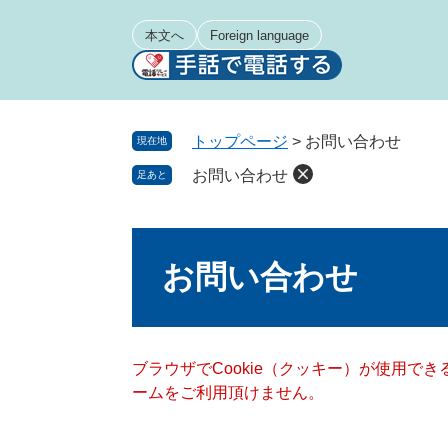
ペ
メ
ー
ニ
本文へ
Foreign language
ジ
ュ
の
ー
先
を
頭
飛
トップページ
>
お問い合わせ
現在地
で
ば
お問い合わせ
足あと
す
し
。
て
本
本
文
文
お問い合わせ
へ
ブラウザでCookie（クッキー）が使用で
ームをご利用頂けません。