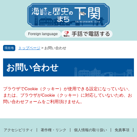
ペ
メ
ー
ニ
ジ
ュ
の
ー
先
を
Foreign language
頭
飛
で
ば
す
し
トップページ
>
お問い合わせ
現在地
。
て
本
本
お問い合わせ
文
文
へ
ブラウザでCookie（クッキー）が使用できる設定になっていない、
または、ブラウザがCookie（クッキー）に対応していないため、お
問い合わせフォームをご利用頂けません。
アクセシビリティ
著作権・リンク
個人情報の取り扱い
免責事項