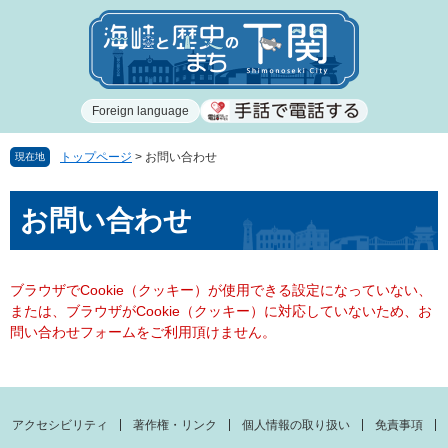
ペ
メ
ー
ニ
ジ
ュ
の
ー
先
を
Foreign language
頭
飛
で
ば
す
し
トップページ
>
お問い合わせ
現在地
。
て
本
本
お問い合わせ
文
文
へ
ブラウザでCookie（クッキー）が使用できる設定になっていない、
または、ブラウザがCookie（クッキー）に対応していないため、お
問い合わせフォームをご利用頂けません。
アクセシビリティ
著作権・リンク
個人情報の取り扱い
免責事項