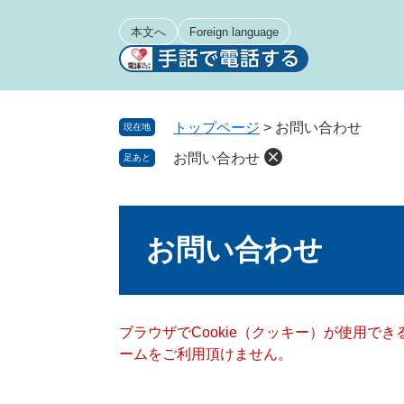
ペ
メ
ー
ニ
本文へ
Foreign language
ジ
ュ
の
ー
先
を
頭
飛
トップページ
>
お問い合わせ
現在地
で
ば
お問い合わせ
足あと
す
し
。
て
本
本
文
文
お問い合わせ
へ
ブラウザでCookie（クッキー）が使用で
ームをご利用頂けません。