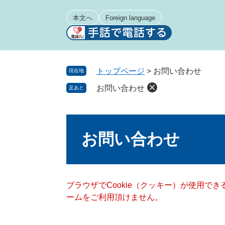
ペ
メ
ー
ニ
本文へ
Foreign language
ジ
ュ
の
ー
先
を
頭
飛
トップページ
>
お問い合わせ
現在地
で
ば
お問い合わせ
足あと
す
し
。
て
本
本
文
文
お問い合わせ
へ
ブラウザでCookie（クッキー）が使用で
ームをご利用頂けません。