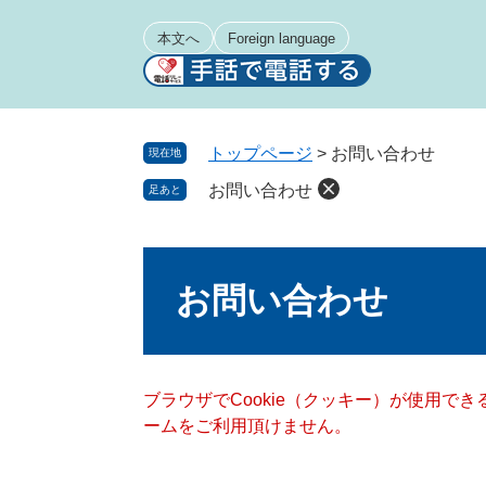
ペ
メ
ー
ニ
本文へ
Foreign language
ジ
ュ
の
ー
先
を
頭
飛
トップページ
>
お問い合わせ
現在地
で
ば
お問い合わせ
足あと
す
し
。
て
本
本
文
文
お問い合わせ
へ
ブラウザでCookie（クッキー）が使用で
ームをご利用頂けません。