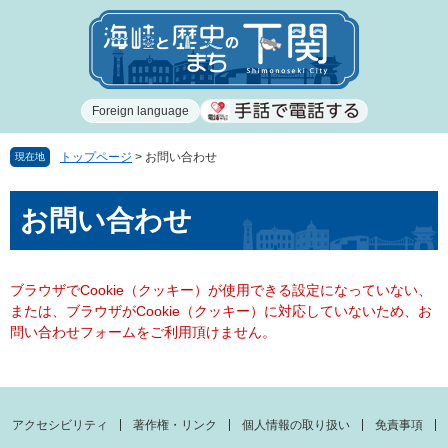
ペ
メ
ー
ニ
ジ
ュ
の
ー
先
を
Foreign language
頭
飛
で
ば
す
し
トップページ
>
お問い合わせ
現在地
。
て
本
本
お問い合わせ
文
文
へ
ブラウザでCookie（クッキー）が使用できる設定になっていない、
または、ブラウザがCookie（クッキー）に対応していないため、お
問い合わせフォームをご利用頂けません。
アクセシビリティ
著作権・リンク
個人情報の取り扱い
免責事項