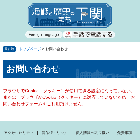
ペ
メ
ー
ニ
ジ
ュ
の
ー
先
を
Foreign language
頭
飛
で
ば
す
し
トップページ
>
お問い合わせ
現在地
。
て
本
本
お問い合わせ
文
文
へ
ブラウザでCookie（クッキー）が使用できる設定になっていない、
または、ブラウザがCookie（クッキー）に対応していないため、お
問い合わせフォームをご利用頂けません。
アクセシビリティ
著作権・リンク
個人情報の取り扱い
免責事項