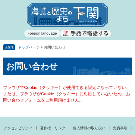
ペ
メ
ー
ニ
ジ
ュ
の
ー
先
を
Foreign language
頭
飛
で
ば
す
し
トップページ
>
お問い合わせ
現在地
。
て
本
本
お問い合わせ
文
文
へ
ブラウザでCookie（クッキー）が使用できる設定になっていない、
または、ブラウザがCookie（クッキー）に対応していないため、お
問い合わせフォームをご利用頂けません。
アクセシビリティ
著作権・リンク
個人情報の取り扱い
免責事項