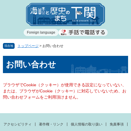
ペ
メ
ー
ニ
ジ
ュ
の
ー
先
を
Foreign language
頭
飛
で
ば
す
し
トップページ
>
お問い合わせ
現在地
。
て
本
本
お問い合わせ
文
文
へ
ブラウザでCookie（クッキー）が使用できる設定になっていない、
または、ブラウザがCookie（クッキー）に対応していないため、お
問い合わせフォームをご利用頂けません。
アクセシビリティ
著作権・リンク
個人情報の取り扱い
免責事項