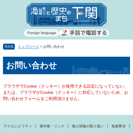
ペ
メ
ー
ニ
ジ
ュ
の
ー
先
を
Foreign language
頭
飛
で
ば
す
し
トップページ
>
お問い合わせ
現在地
。
て
本
本
お問い合わせ
文
文
へ
ブラウザでCookie（クッキー）が使用できる設定になっていない、
または、ブラウザがCookie（クッキー）に対応していないため、お
問い合わせフォームをご利用頂けません。
アクセシビリティ
著作権・リンク
個人情報の取り扱い
免責事項