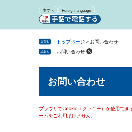
ペ
メ
ー
ニ
本文へ
Foreign language
ジ
ュ
の
ー
先
を
頭
飛
トップページ
>
お問い合わせ
現在地
で
ば
お問い合わせ
足あと
す
し
。
て
本
本
文
文
お問い合わせ
へ
ブラウザでCookie（クッキー）が使用で
ームをご利用頂けません。