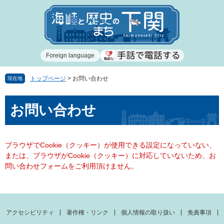
ペ
メ
ー
ニ
ジ
ュ
の
ー
先
を
Foreign language
頭
飛
で
ば
す
し
トップページ
>
お問い合わせ
現在地
。
て
本
本
お問い合わせ
文
文
へ
ブラウザでCookie（クッキー）が使用できる設定になっていない、
または、ブラウザがCookie（クッキー）に対応していないため、お
問い合わせフォームをご利用頂けません。
アクセシビリティ
著作権・リンク
個人情報の取り扱い
免責事項