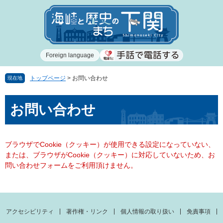
ペ
メ
ー
ニ
ジ
ュ
の
ー
先
を
Foreign language
頭
飛
で
ば
す
し
トップページ
>
お問い合わせ
現在地
。
て
本
本
お問い合わせ
文
文
へ
ブラウザでCookie（クッキー）が使用できる設定になっていない、
または、ブラウザがCookie（クッキー）に対応していないため、お
問い合わせフォームをご利用頂けません。
アクセシビリティ
著作権・リンク
個人情報の取り扱い
免責事項