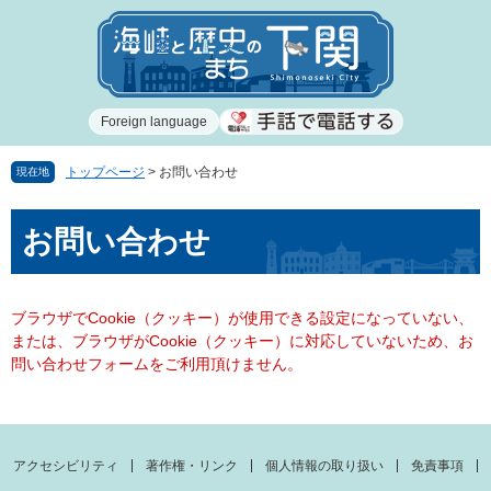
ペ
メ
ー
ニ
ジ
ュ
の
ー
先
を
Foreign language
頭
飛
で
ば
す
し
トップページ
>
お問い合わせ
現在地
。
て
本
本
お問い合わせ
文
文
へ
ブラウザでCookie（クッキー）が使用できる設定になっていない、
または、ブラウザがCookie（クッキー）に対応していないため、お
問い合わせフォームをご利用頂けません。
アクセシビリティ
著作権・リンク
個人情報の取り扱い
免責事項