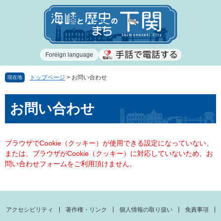
ペ
メ
ー
ニ
ジ
ュ
の
ー
先
を
Foreign language
頭
飛
で
ば
す
し
トップページ
>
お問い合わせ
現在地
。
て
本
本
お問い合わせ
文
文
へ
ブラウザでCookie（クッキー）が使用できる設定になっていない、
または、ブラウザがCookie（クッキー）に対応していないため、お
問い合わせフォームをご利用頂けません。
アクセシビリティ
著作権・リンク
個人情報の取り扱い
免責事項