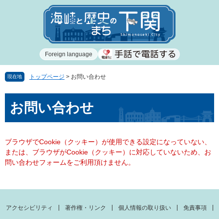
ペ
メ
ー
ニ
ジ
ュ
の
ー
先
を
Foreign language
頭
飛
で
ば
す
し
トップページ
>
お問い合わせ
現在地
。
て
本
本
お問い合わせ
文
文
へ
ブラウザでCookie（クッキー）が使用できる設定になっていない、
または、ブラウザがCookie（クッキー）に対応していないため、お
問い合わせフォームをご利用頂けません。
アクセシビリティ
著作権・リンク
個人情報の取り扱い
免責事項