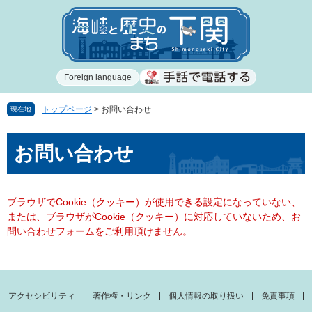
ペ
メ
ー
ニ
ジ
ュ
の
ー
先
を
Foreign language
頭
飛
で
ば
す
し
トップページ
>
お問い合わせ
現在地
。
て
本
本
お問い合わせ
文
文
へ
ブラウザでCookie（クッキー）が使用できる設定になっていない、
または、ブラウザがCookie（クッキー）に対応していないため、お
問い合わせフォームをご利用頂けません。
アクセシビリティ
著作権・リンク
個人情報の取り扱い
免責事項