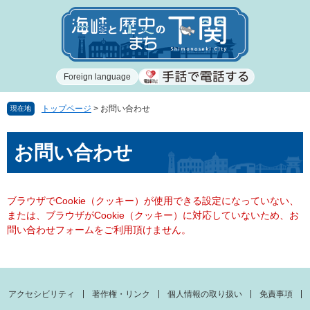
ペ
メ
ー
ニ
ジ
ュ
の
ー
先
を
Foreign language
頭
飛
で
ば
す
し
トップページ
>
お問い合わせ
現在地
。
て
本
本
お問い合わせ
文
文
へ
ブラウザでCookie（クッキー）が使用できる設定になっていない、
または、ブラウザがCookie（クッキー）に対応していないため、お
問い合わせフォームをご利用頂けません。
アクセシビリティ
著作権・リンク
個人情報の取り扱い
免責事項